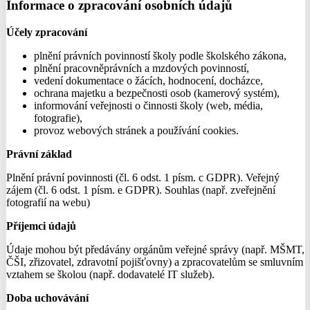
Informace o zpracování osobních údajů
Účely zpracování
plnění právních povinností školy podle školského zákona,
plnění pracovněprávních a mzdových povinností,
vedení dokumentace o žácích, hodnocení, docházce,
ochrana majetku a bezpečnosti osob (kamerový systém),
informování veřejnosti o činnosti školy (web, média,
fotografie),
provoz webových stránek a používání cookies.
Právní základ
Plnění právní povinnosti (čl. 6 odst. 1 písm. c GDPR). Veřejný
zájem (čl. 6 odst. 1 písm. e GDPR). Souhlas (např. zveřejnění
fotografií na webu)
Příjemci údajů
Údaje mohou být předávány orgánům veřejné správy (např. MŠMT,
ČŠI, zřizovatel, zdravotní pojišťovny) a zpracovatelům se smluvním
vztahem se školou (např. dodavatelé IT služeb).
Doba uchovávání