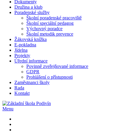
Dokumenty
Družina a klub
Poradenské služby
Školní poradenské pracoviště
Školní speciální pedagog
Výchovný poradce
Školní metodik prevence
Žákovská knížka
E-pokladna
Jídelna
Projekty
Úřední informace
Povinně zveřejňované informace
GDPR
Prohlášení o přístupnosti
Zaměstnanci školy
Rada
Kontakt
Menu