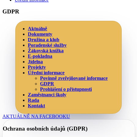
GDPR
Aktuálně
Dokumenty
Družina a klub
Poradenské služby
Žákovská knížka
E-pokladna
Jídelna
Projekty
Úřední informace
Povinně zveřejňované informace
GDPR
Prohlášení o přístupnosti
Zaměstnanci školy
Rada
Kontakt
AKTUÁLNĚ NA FACEBOOKU
Ochrana osobních údajů (GDPR)