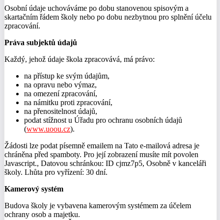
Osobní údaje uchováváme po dobu stanovenou spisovým a
skartačním řádem školy nebo po dobu nezbytnou pro splnění účelu
zpracování.
Práva subjektů údajů
Každý, jehož údaje škola zpracovává, má právo:
na přístup ke svým údajům,
na opravu nebo výmaz,
na omezení zpracování,
na námitku proti zpracování,
na přenositelnost údajů,
podat stížnost u Úřadu pro ochranu osobních údajů
(
www.uoou.cz
).
Žádosti lze podat písemně emailem na
Tato e-mailová adresa je
chráněna před spamboty. Pro její zobrazení musíte mít povolen
Javascript.
, Datovou schránkou: ID cjmz7p5, Osobně v kanceláři
školy. Lhůta pro vyřízení: 30 dní.
Kamerový systém
Budova školy je vybavena kamerovým systémem za účelem
ochrany osob a majetku.