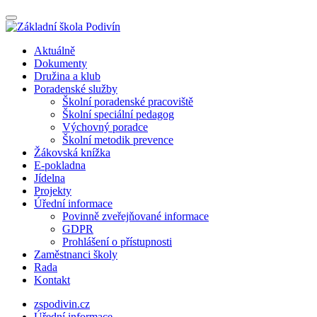
Aktuálně
Dokumenty
Družina a klub
Poradenské služby
Školní poradenské pracoviště
Školní speciální pedagog
Výchovný poradce
Školní metodik prevence
Žákovská knížka
E-pokladna
Jídelna
Projekty
Úřední informace
Povinně zveřejňované informace
GDPR
Prohlášení o přístupnosti
Zaměstnanci školy
Rada
Kontakt
zspodivin.cz
Úřední informace