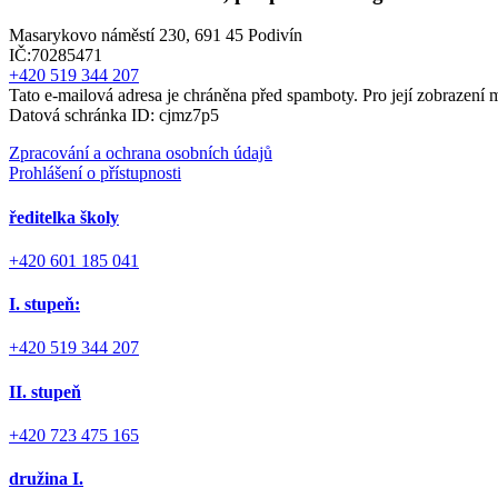
Masarykovo náměstí 230, 691 45 Podivín
IČ:70285471
+420 519 344 207
Tato e-mailová adresa je chráněna před spamboty. Pro její zobrazení m
Datová schránka ID: cjmz7p5
Zpracování a ochrana osobních údajů
Prohlášení o přístupnosti
ředitelka školy
+420 601 185 041
I. stupeň:
+420 519 344 207
II. stupeň
+420 723 475 165
družina I.