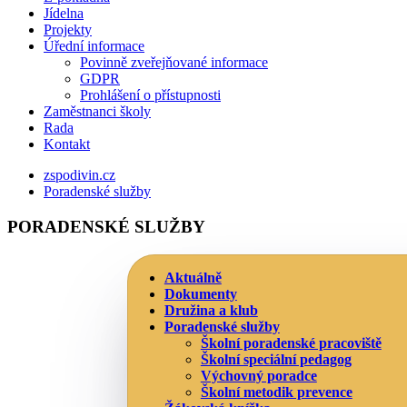
Jídelna
Projekty
Úřední informace
Povinně zveřejňované informace
GDPR
Prohlášení o přístupnosti
Zaměstnanci školy
Rada
Kontakt
zspodivin.cz
Poradenské služby
PORADENSKÉ SLUŽBY
Aktuálně
Dokumenty
Družina a klub
Poradenské služby
Školní poradenské pracoviště
Školní speciální pedagog
Výchovný poradce
Školní metodik prevence