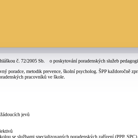
s vyhláškou č. 72/2005 Sb. o poskytování poradenských služeb peda
hovný poradce, metodik prevence, školní psycholog. ŠPP každoročně z
oradenských pracovníků ve škole.
ežádoucích jevů
lektivů
kolou se službami specializovaných poradenských zařízení (PPP, SPC)