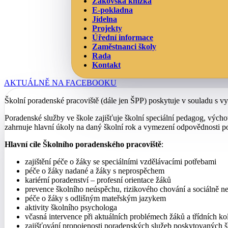
Žákovská knížka
E-pokladna
Jídelna
Projekty
Úřední informace
Zaměstnanci školy
Rada
Kontakt
AKTUÁLNĚ NA FACEBOOKU
Školní poradenské pracoviště (dále jen ŠPP) poskytuje v souladu 
Poradenské služby ve škole zajišťuje školní speciální pedagog, výc
zahrnuje hlavní úkoly na daný školní rok a vymezení odpovědnosti p
Hlavní cíle Školního poradenského pracoviště
:
zajištění péče o žáky se speciálními vzdělávacími potřebami
péče o žáky nadané a žáky s neprospěchem
kariérní poradenství – profesní orientace žáků
prevence školního neúspěchu, rizikového chování a sociálně n
péče o žáky s odlišným mateřským jazykem
aktivity školního psychologa
včasná intervence při aktuálních problémech žáků a třídních ko
zajišťování propojenosti poradenských služeb poskytovaných š