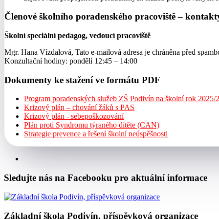
Členové školního poradenského pracoviště – kontakt
Školní speciální pedagog, vedoucí pracoviště
Mgr. Hana Vízdalová,
Tato e-mailová adresa je chráněna před spambot
Konzultační hodiny: pondělí 12:45 – 14:00
Dokumenty ke stažení ve formátu PDF
Program poradenských služeb ZŠ Podivín na školní rok 2025/
Krizový plán – chování žáků s PAS
Krizový plán - sebepoškozování
Plán proti Syndromu týraného dítěte (CAN)
Strategie prevence a řešení školní neúspěšnosti
Sledujte nás na Facebooku pro aktuální informace
Základní škola Podivín, příspěvková organizace