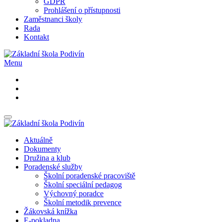
GDPR
Prohlášení o přístupnosti
Zaměstnanci školy
Rada
Kontakt
Menu
Aktuálně
Dokumenty
Družina a klub
Poradenské služby
Školní poradenské pracoviště
Školní speciální pedagog
Výchovný poradce
Školní metodik prevence
Žákovská knížka
E-pokladna