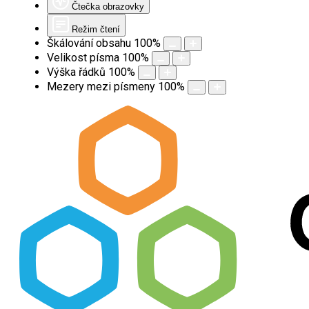
Čtečka obrazovky
Režim čtení
Škálování obsahu
100
%
Velikost písma
100
%
Výška řádků
100
%
Mezery mezi písmeny
100
%