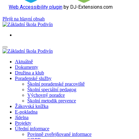
Web Accessibility plugin
by DJ-Extensions.com
Přejít na hlavní obsah
Aktuálně
Dokumenty
Družina a klub
Poradenské služby
Školní poradenské pracoviště
Školní speciální pedagog
Výchovný poradce
Školní metodik prevence
Žákovská knížka
E-pokladna
Jídelna
Projekty
Úřední informace
Povinně zveřejňované informace